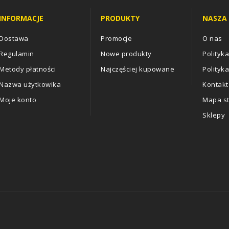
INFORMACJE
PRODUKTY
NASZA 
Dostawa
Promocje
O nas
Regulamin
Nowe produkty
Polityk
Metody płatności
Najczęściej kupowane
Polityk
Nazwa użytkowika
Kontakt
Moje konto
Mapa s
Sklepy