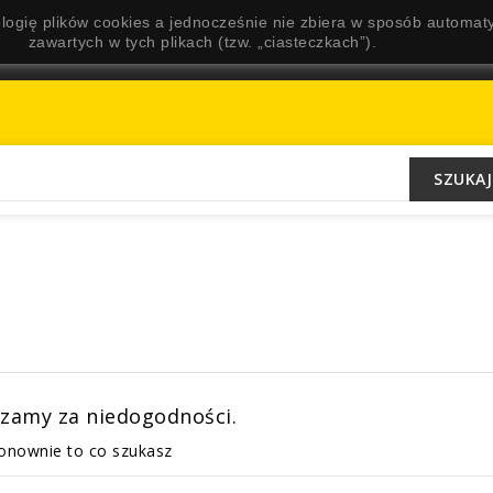
logię plików cookies a jednocześnie nie zbiera w sposób automaty
zawartych w tych plikach (tzw. „ciasteczkach”).
SZUKAJ
zamy za niedogodności.
onownie to co szukasz