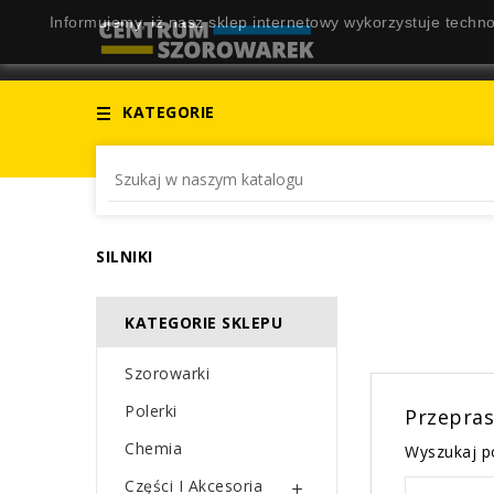
Informujemy, iż nasz sklep internetowy wykorzystuje techno
KATEGORIE
SILNIKI
KATEGORIE SKLEPU
Szorowarki
Polerki
Przepras
Chemia
Wyszukaj p
Części I Akcesoria
