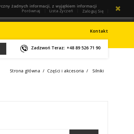
czny żadnych informacji, z wyjątkiem informacji
Porównaj
Lista Życzeń
Zaloguj Się
Kontakt
Zadzwoń Teraz:
+48 89 526 71 90
Strona główna
Części i akcesoria
Silniki