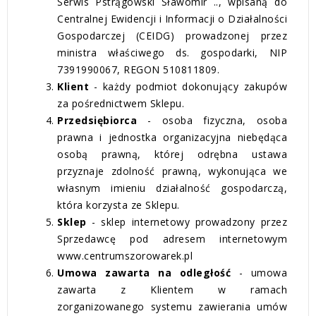
Serwis Pstrągowski Sławomir .., wpisaną do
Centralnej Ewidencji i Informacji o Działalności
Gospodarczej (CEIDG) prowadzonej przez
ministra właściwego ds. gospodarki, NIP
7391990067, REGON 510811809.
Klient
- każdy podmiot dokonujący zakupów
za pośrednictwem Sklepu.
Przedsi
ębiorca
- osoba fizyczna, osoba
prawna i jednostka organizacyjna niebędąca
osobą prawną, której odrębna ustawa
przyznaje zdolność prawną, wykonująca we
własnym imieniu działalność gospodarczą,
która korzysta ze Sklepu.
Sklep
- sklep internetowy prowadzony przez
Sprzedawcę pod adresem internetowym
www.centrumszorowarek.pl
Umowa zawarta na odleg
łość
- umowa
zawarta z Klientem w ramach
zorganizowanego systemu zawierania umów