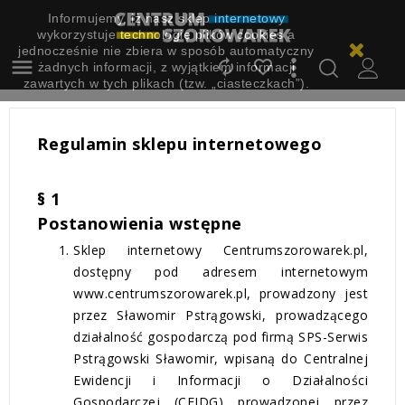
Informujemy, iż nasz sklep internetowy
wykorzystuje technologię plików cookies a
jednocześnie nie zbiera w sposób automatyczny



żadnych informacji, z wyjątkiem informacji
zawartych w tych plikach (tzw. „ciasteczkach”).
Regulamin sklepu internetowego
§ 1
Postanowienia wstępne
Sklep internetowy Centrumszorowarek.pl,
dostępny pod adresem internetowym
www.centrumszorowarek.pl, prowadzony jest
przez Sławomir Pstrągowski, prowadzącego
działalność gospodarczą pod firmą SPS-Serwis
Pstrągowski Sławomir, wpisaną do Centralnej
Ewidencji i Informacji o Działalności
Gospodarczej (CEIDG) prowadzonej przez