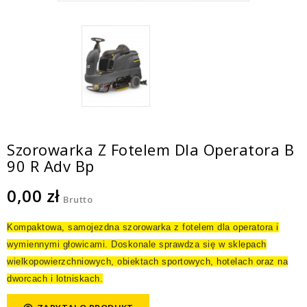
Szorowarka Z Fotelem Dla Operatora B
90 R Adv Bp
0,00 zł
Brutto
Kompaktowa, samojezdna szorowarka z fotelem dla operatora i
wymiennymi głowicami. Doskonale sprawdza się w sklepach
wielkopowierzchniowych, obiektach sportowych, hotelach oraz na
dworcach i lotniskach.