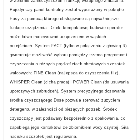
w zbiornik zanieczyszczeń i funkcję wstępnego zmiatania.
Pojedynczy panel kontrolny został wyposażony w pokrętło
Easy za pomocą którego obsługiwane są najważniejsze
funkcje urządzenia. Dzięki kompaktowej budowie operator
może łatwo manewrować urządzeniem w wąskich
przejściach. System FACT (tylko w połączeniu z głowicą R)
gwarantuje możliwość wyboru pomiędzy trzema programami
czyszczenia o różnych prędkościach obrotowych szczotek
walcowych: FINE Clean (najlepsza do czyszczenia fliz),
WHISPER Clean (cicha praca) i POWER Clean (do usuwania
uporczywych zabrudzeń). System precyzyjnego dozowania
środka czyszczącego
Dose
pozwala sterować zużyciem
detergentu w zależności od bieżących potrzeb. Środek
czyszczący jest podawany bezpośrednio z opakowania, co
zapobiega jego kontaktowi ze zbiornikiem wody czystej. Siła
nacisku szczotek jest regulowana.