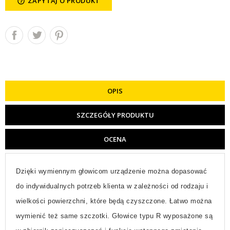
ZAPYTAJ O PRODUKT
help_outline
OPIS
SZCZEGÓŁY PRODUKTU
OCENA
Dzięki wymiennym głowicom urządzenie można dopasować
do indywidualnych potrzeb klienta w zależności od rodzaju i
wielkości powierzchni, które będą czyszczone. Łatwo można
wymienić też same szczotki. Głowice typu R wyposażone są