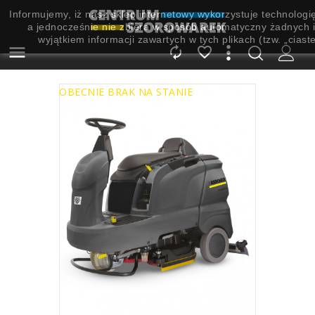
Informujemy, iż nasz sklep internetowy wykorzystuje technologi
a jednocześnie nie zbiera w sposób automatyczny żadnych i
wyjątkiem informacji zawartych w tych plikach (tzw. „ciast



OBECNIE BRAK NA STANIE