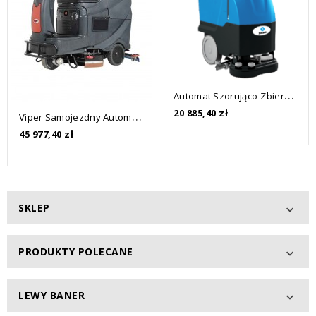
A
Utomat Szorująco-Zbierający ZAUBER ZB 24B LI-ION
Cena
20 885,40 zł
V
Iper Samojezdny Automat Szorująco-Zbierający AS710R/AS850R
Cena
45 977,40 zł
SKLEP

PRODUKTY POLECANE

LEWY BANER
