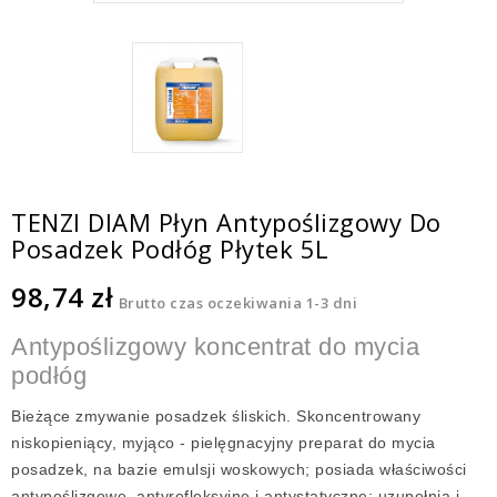
TENZI DIAM Płyn Antypoślizgowy Do
Posadzek Podłóg Płytek 5L
98,74 zł
Brutto
czas oczekiwania 1-3 dni
Antypoślizgowy koncentrat do mycia
podłóg
Bieżące zmywanie posadzek śliskich. Skoncentrowany
niskopieniący, myjąco - pielęgnacyjny preparat do mycia
posadzek, na bazie emulsji woskowych; posiada właściwości
antypoślizgowe, antyrefleksyjne i antystatyczne; uzupełnia i