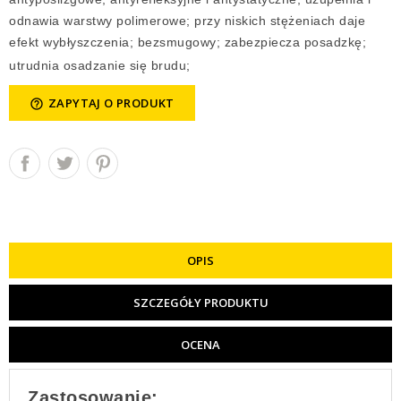
odnawia warstwy polimerowe; przy niskich stężeniach daje
efekt wybłyszczenia; bezsmugowy; zabezpiecza posadzkę;
utrudnia osadzanie się brudu;
ZAPYTAJ O PRODUKT
help_outline
OPIS
SZCZEGÓŁY PRODUKTU
OCENA
Zastosowanie: