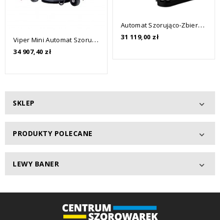
A
Utomat Szorująco-Zbierający ZAUBER ZB 57B LI-ION PLUS
Cena
31 119,00 zł
V
Iper Mini Automat Szorująco-Zbierający Do Dużych Powierzchni AS530R
Cena
34 907,40 zł
SKLEP

PRODUKTY POLECANE

LEWY BANER
