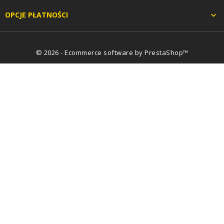
OPCJE PŁATNOŚCI

© 2026 - Ecommerce software by PrestaShop™