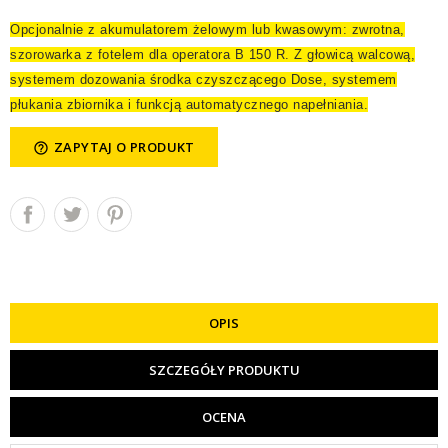
Opcjonalnie z akumulatorem żelowym lub kwasowym: zwrotna,
szorowarka z fotelem dla operatora B 150 R. Z głowicą walcową,
systemem dozowania środka czyszczącego
Dose
, systemem
płukania zbiornika i funkcją automatycznego napełniania.
ZAPYTAJ O PRODUKT
help_outline
OPIS
SZCZEGÓŁY PRODUKTU
OCENA